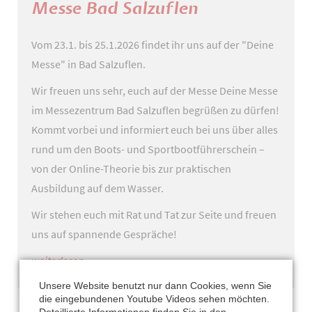
sind
Messe Bad Salzuflen
wir
auf
Vom 23.1. bis 25.1.2026 findet ihr uns auf der "Deine
der
Messe" in Bad Salzuflen.
bootsmesse
Wir freuen uns sehr, euch auf der Messe Deine Messe
magdeboot
im Messezentrum Bad Salzuflen begrüßen zu dürfen!
vertreten!
Kommt vorbei und informiert euch bei uns über alles
rund um den Boots- und Sportbootführerschein –
von der Online-Theorie bis zur praktischen
Ausbildung auf dem Wasser.
Wir stehen euch mit Rat und Tat zur Seite und freuen
uns auf spannende Gespräche!
messe
weiterlesen …
bad
Unsere Website benutzt nur dann Cookies, wenn Sie
salzuflen
die eingebundenen Youtube Videos sehen möchten.