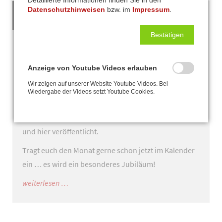
Detaillierte Informationen finden Sie in den
01
Datenschutzhinweisen
bzw. im
Impressum
.
JAN
Bestätigen
2026 ist es soweit: Die Lippe
Yachtschule wird 40 Jahre!
Anzeige von Youtube Videos erlauben
Wir zeigen auf unserer Website Youtube Videos. Bei
Und das möchten wir natürlich mit euch feiern. Im
Wiedergabe der Videos setzt Youtube Cookies.
September steigt unsere große Geburtstagsparty –
der genaue Termin wird in Kürze bekanntgegeben
und hier veröffentlicht.
Tragt euch den Monat gerne schon jetzt im Kalender
ein … es wird ein besonderes Jubiläum!
2026
weiterlesen …
ist
es