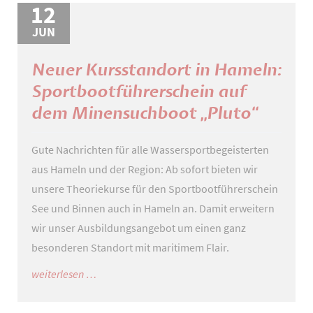
12
JUN
Neuer Kursstandort in Hameln:
Sportbootführerschein auf
dem Minensuchboot „Pluto“
Gute Nachrichten für alle Wassersportbegeisterten
aus Hameln und der Region: Ab sofort bieten wir
unsere Theoriekurse für den Sportbootführerschein
See und Binnen auch in Hameln an. Damit erweitern
wir unser Ausbildungsangebot um einen ganz
besonderen Standort mit maritimem Flair.
neuer
weiterlesen …
kursstandort
in