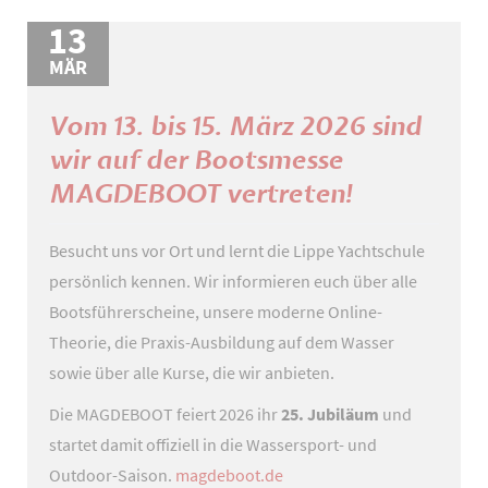
13
hameln:
sportbootführerschein
MÄR
auf
dem
Vom 13. bis 15. März 2026 sind
minensuchboot
wir auf der Bootsmesse
„pluto“
MAGDEBOOT vertreten!
Besucht uns vor Ort und lernt die Lippe Yachtschule
persönlich kennen. Wir informieren euch über alle
Bootsführerscheine, unsere moderne Online-
Theorie, die Praxis-Ausbildung auf dem Wasser
sowie über alle Kurse, die wir anbieten.
Die MAGDEBOOT feiert 2026 ihr
25. Jubiläum
und
startet damit offiziell in die Wassersport- und
Outdoor-Saison.
magdeboot.de