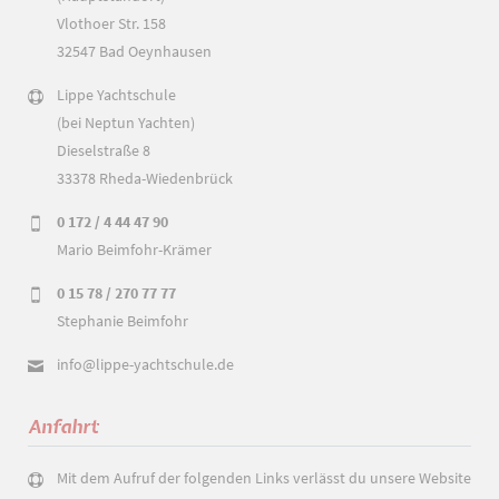
Vlothoer Str. 158
32547 Bad Oeynhausen
Lippe Yachtschule
(bei Neptun Yachten)
Dieselstraße 8
33378 Rheda-Wiedenbrück
0 172 / 4 44 47 90
Mario Beimfohr-Krämer
0 15 78 / 270 77 77
Stephanie Beimfohr
info@lippe-yachtschule.de
Anfahrt
Mit dem Aufruf der folgenden Links verlässt du unsere Website