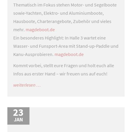
Thematisch im Fokus stehen Motor- und Segelboote
sowie-Yachten, Elektro- und Aluminiumboote,
Hausboote, Charterangebote, Zubehör und vieles
mehr.
magdeboot.de
Ein besonderes Highlight: In Halle 3 wartet eine
Wasser- und Funsport-Area mit Stand-up-Paddle und
Kanu-Ausprobieren.
magdeboot.de
Kommt vorbei, stellt eure Fragen und holt euch alle
Infos aus erster Hand – wir freuen uns auf euch!
vom
weiterlesen …
13.
bis
23
15.
märz
JAN
2026