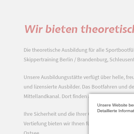
Wir bieten theoretis
Die theoretische Ausbildung für alle Sportbootf
Skippertraining Berlin / Brandenburg, Schleusen
Unsere Ausbildungsstätte verfügt über helle, f
und lizensierte Ausbilder. Das Bootfahren und 
Mittellandkanal. Dort finden auch die Prüfungen s
Unsere Website be
Detaillierte Inform
Ihre Sicherheit und die Ihrer Gäste an Bord hä
Vertiefung bieten wir Ihnen für einen oder mehre
Ostsee.