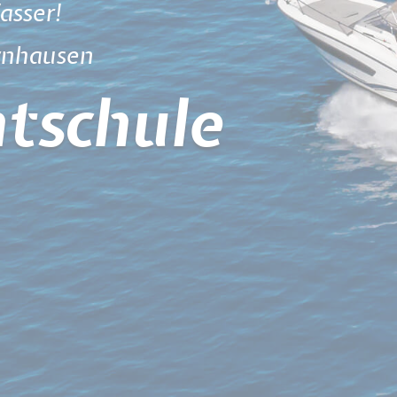
asser!
ynhausen
tschule