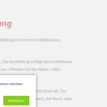
ung
sbildung in Form von Fahrstunden,
 Die Ausbildung erfolgt durch erfahrene
sen / Minden auf der Weser / dem
 sehen möchten.
gen im Umgang mit einem Boot ab. Zur
der Weser, dem Ijsselmeer, der Nord- oder
Bestätigen