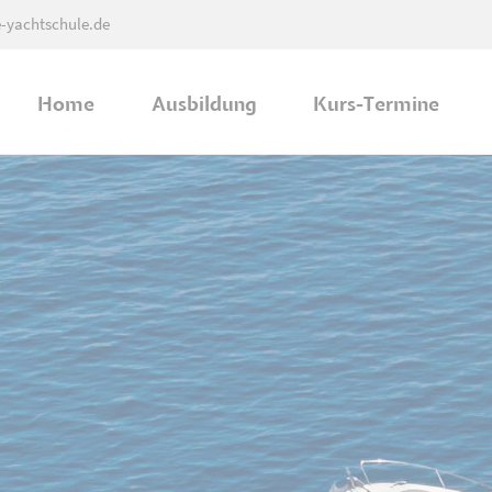
e-yachtschule.de
Home
Ausbildung
Kurs-Termine
Ausbildung in Bad Oeynhausen
Ausbildung in Rheda-Wiedenbrück
Ausbildung in Hameln
Praxis Ausbildung - Mittellandkanal
Praxis Ausbildung - Weser (Hameln)