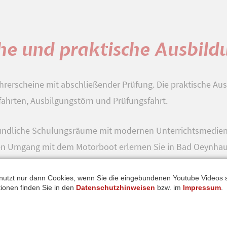
che und praktische Ausbild
ührerscheine mit abschließender Prüfung. Die praktische Au
fahrten, Ausbilgungstörn und Prüfungsfahrt.
reundliche Schulungsräume mit modernen Unterrichtsmedien.
den Umgang mit dem Motorboot erlernen Sie in Bad Oeynhau
tatt.
nutzt nur dann Cookies, wenn Sie die eingebundenen Youtube Videos
ationen finden Sie in den
Datenschutzhinweisen
bzw. im
Impressum
.
ngt entscheidend von Ihren Kenntnissen und Ihren Erfahrun
re Tage ein ganz persönliches Skippertraining an, z. B. auf 