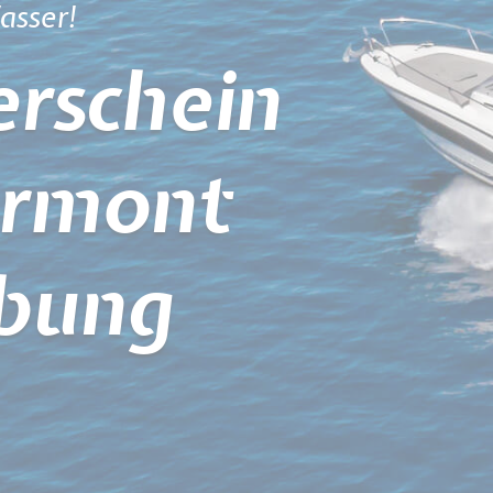
asser!
rschein
yrmont
bung