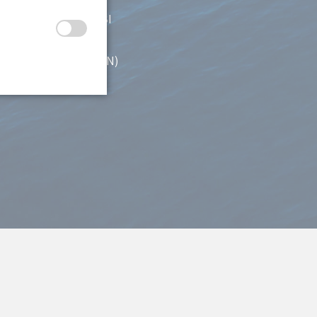
Funkschein UBI
Pyroschein (FKN)