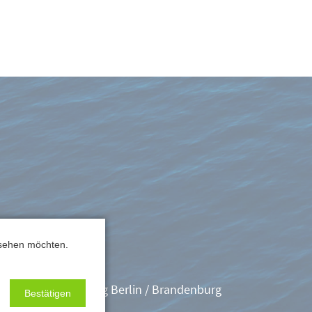
 sehen möchten.
Skippertraining Berlin / Brandenburg
Bestätigen