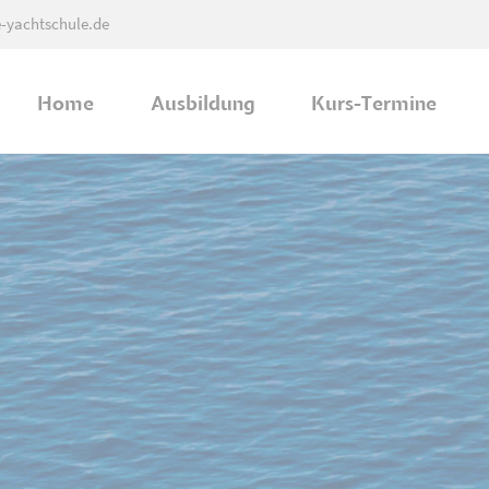
e-yachtschule.de
Home
Ausbildung
Kurs-Termine
Ausbildung in Bad Oeynhausen
Ausbildung in Rheda-Wiedenbrück
Ausbildung in Hameln
Praxis Ausbildung - Mittellandkanal
Praxis Ausbildung - Weser (Hameln)