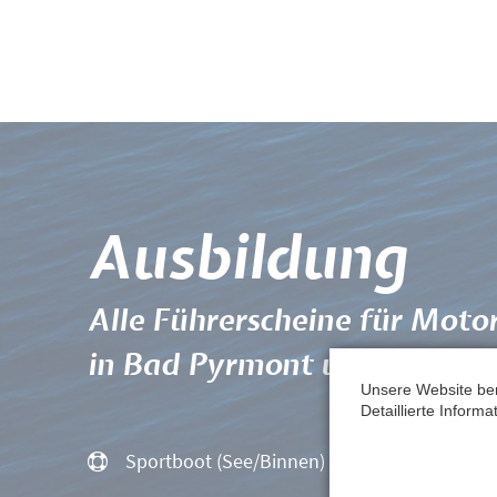
Ausbildung
Alle Führerscheine für Moto
in Bad Pyrmont und Umgeb
Unsere Website be
Detaillierte Inform
Sportboot (See/Binnen)