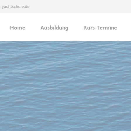
e-yachtschule.de
Home
Ausbildung
Kurs-Termine
Ausbildung in Bad Oeynhausen
Ausbildung in Rheda-Wiedenbrück
Ausbildung in Hameln
Praxis Ausbildung - Mittellandkanal
Praxis Ausbildung - Weser (Hameln)