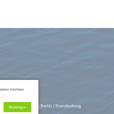
 sehen möchten.
Skippertraining Berlin / Brandenburg
Bestätigen