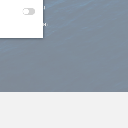
Funkschein UBI
Pyroschein (FKN)