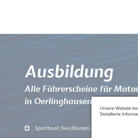
Ausbildung
Alle Führerscheine für Moto
in Oerlinghausen und Umge
Unsere Website be
Detaillierte Inform
Sportboot (See/Binnen)