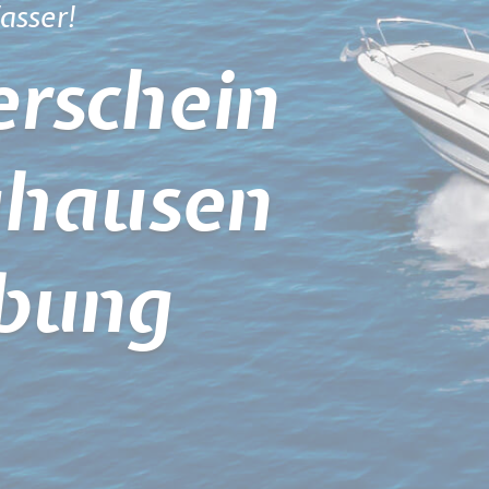
asser!
rschein
ghausen
bung