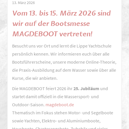
13. März 2026
in
Vom 13. bis 15. März 2026 sind
Hameln:
Sportbootführerschein
wir auf der Bootsmesse
auf
MAGDEBOOT vertreten!
dem
Minensuchboot
Besucht uns vor Ort und lernt die Lippe Yachtschule
„Pluto“
persönlich kennen. Wir informieren euch über alle
Bootsführerscheine, unsere moderne Online-Theorie,
die Praxis-Ausbildung auf dem Wasser sowie über alle
Kurse, die wir anbieten.
Die MAGDEBOOT feiert 2026 ihr
25. Jubiläum
und
startet damit offiziell in die Wassersport- und
Outdoor-Saison.
magdeboot.de
Thematisch im Fokus stehen Motor- und Segelboote
sowie-Yachten, Elektro- und Aluminiumboote,
Hausboote, Charterangebote, Zubehör und vieles