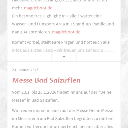
mehr.
magdeboot.de
Ein besonderes Highlight: In Halle 3 wartet eine
Wasser- und Funsport-Area mit Stand-up-Paddle und
Kanu-Ausprobieren.
magdeboot.de
Kommt vorbei, stellt eure Fragen und holt euch alle
Infos aus erster Hand – wir freuen uns auf euch!
Vom
Weiterlesen …
13.
23. Januar 2026
bis
Messe Bad Salzuflen
15.
März
Vom 23.1. bis 25.1.2026 findet ihr uns auf der "Deine
2026
Messe" in Bad Salzuflen.
sind
Wir freuen uns sehr, euch auf der Messe Deine Messe
wir
im Messezentrum Bad Salzuflen begrüßen zu dürfen!
auf
Kommt vorbei und informiert euch bei uns über alles
der