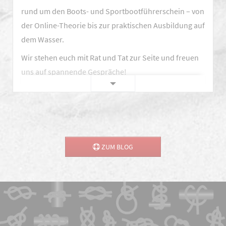
rund um den Boots- und Sportbootführerschein – von
Bootsmesse
der Online-Theorie bis zur praktischen Ausbildung auf
MAGDEBOOT
dem Wasser.
vertreten!
Wir stehen euch mit Rat und Tat zur Seite und freuen
uns auf spannende Gespräche!
Messe
Weiterlesen …
Bad
Salzuflen
ZUM BLOG