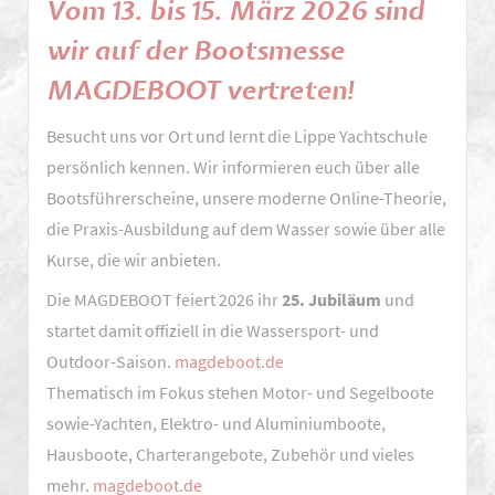
Vom 13. bis 15. März 2026 sind
Hameln:
Sportbootführerschein
wir auf der Bootsmesse
auf
MAGDEBOOT vertreten!
dem
Minensuchboot
Besucht uns vor Ort und lernt die Lippe Yachtschule
„Pluto“
persönlich kennen. Wir informieren euch über alle
Bootsführerscheine, unsere moderne Online-Theorie,
die Praxis-Ausbildung auf dem Wasser sowie über alle
Kurse, die wir anbieten.
Die MAGDEBOOT feiert 2026 ihr
25. Jubiläum
und
startet damit offiziell in die Wassersport- und
Outdoor-Saison.
magdeboot.de
Thematisch im Fokus stehen Motor- und Segelboote
sowie-Yachten, Elektro- und Aluminiumboote,
Hausboote, Charterangebote, Zubehör und vieles
mehr.
magdeboot.de