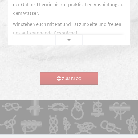
der Online-Theorie bis zur praktischen Ausbildung auf
MAGDEBOOT
dem Wasser.
vertreten!
Wir stehen euch mit Rat und Tat zur Seite und freuen
uns auf spannende Gespräche!
Messe
Weiterlesen …
Bad
Salzuflen
ZUM BLOG