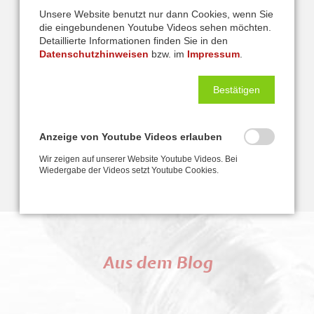
Unsere Website benutzt nur dann Cookies, wenn Sie
die eingebundenen Youtube Videos sehen möchten.
Detaillierte Informationen finden Sie in den
Preise
Datenschutzhinweisen
bzw. im
Impressum
.
Hier finden Sie unsere aktuelle Preisübersicht. In den Preisen sind
Bestätigen
je nach Kurs auch Lehrbücher, Seekarten, Übungsbögen u.v.m.
enthalten...
Anzeige von Youtube Videos erlauben
MEHR ERFAHREN
Wir zeigen auf unserer Website Youtube Videos. Bei
Wiedergabe der Videos setzt Youtube Cookies.
Aus dem Blog