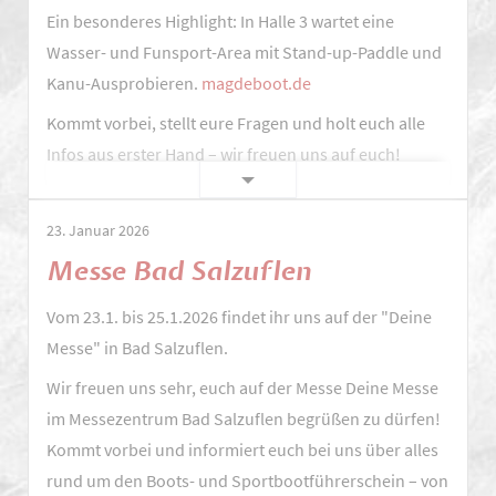
Ein besonderes Highlight: In Halle 3 wartet eine
Wasser- und Funsport-Area mit Stand-up-Paddle und
Kanu-Ausprobieren.
magdeboot.de
Kommt vorbei, stellt eure Fragen und holt euch alle
Infos aus erster Hand – wir freuen uns auf euch!
Vom
Weiterlesen …
13.
23. Januar 2026
bis
Messe Bad Salzuflen
15.
März
Vom 23.1. bis 25.1.2026 findet ihr uns auf der "Deine
2026
Messe" in Bad Salzuflen.
sind
Wir freuen uns sehr, euch auf der Messe Deine Messe
wir
im Messezentrum Bad Salzuflen begrüßen zu dürfen!
auf
Kommt vorbei und informiert euch bei uns über alles
der
rund um den Boots- und Sportbootführerschein – von
Bootsmesse