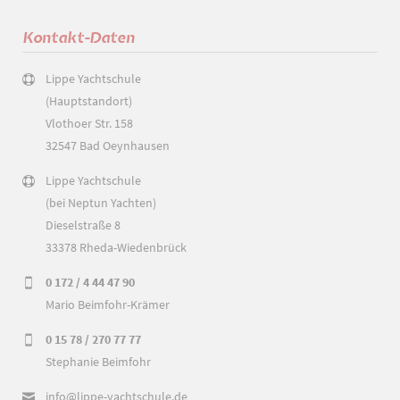
Kontakt-Daten
Lippe Yachtschule
(Hauptstandort)
Vlothoer Str. 158
32547 Bad Oeynhausen
Lippe Yachtschule
(bei Neptun Yachten)
Dieselstraße 8
33378 Rheda-Wiedenbrück
0 172 / 4 44 47 90
Mario Beimfohr-Krämer
0 15 78 / 270 77 77
Stephanie Beimfohr
info@lippe-yachtschule.de